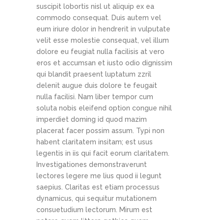
suscipit lobortis nisl ut aliquip ex ea
commodo consequat. Duis autem vel
eum iriure dolor in hendrerit in vulputate
velit esse molestie consequat, vel illum
dolore eu feugiat nulla facilisis at vero
eros et accumsan et iusto odio dignissim
qui blandit praesent luptatum zzril
delenit augue duis dolore te feugait
nulla facilisi. Nam liber tempor cum
soluta nobis eleifend option congue nihil
imperdiet doming id quod mazim
placerat facer possim assum. Typi non
habent claritatem insitam; est usus
legentis in iis qui facit eorum claritatem.
Investigationes demonstraverunt
lectores legere me lius quod ii legunt
saepius. Claritas est etiam processus
dynamicus, qui sequitur mutationem
consuetudium lectorum. Mirum est