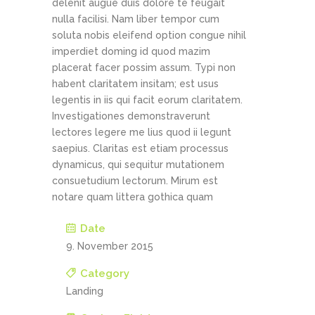
delenit augue duis dolore te feugait
nulla facilisi. Nam liber tempor cum
soluta nobis eleifend option congue nihil
imperdiet doming id quod mazim
placerat facer possim assum. Typi non
habent claritatem insitam; est usus
legentis in iis qui facit eorum claritatem.
Investigationes demonstraverunt
lectores legere me lius quod ii legunt
saepius. Claritas est etiam processus
dynamicus, qui sequitur mutationem
consuetudium lectorum. Mirum est
notare quam littera gothica quam
Date
9. November 2015
Category
Landing