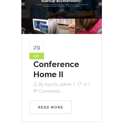
29
Juli
Conference
Home II
By
K51771_admin
In
Comments
READ MORE