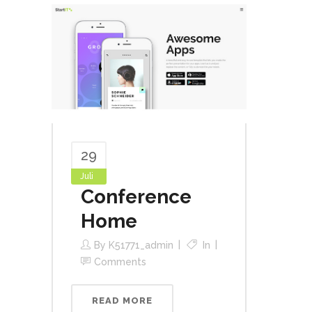
29
Juli
Conference
Home
By
K51771_admin
In
Comments
READ MORE